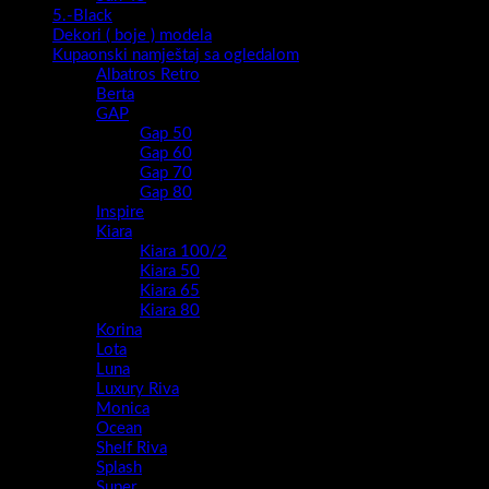
5.-Black
Dekori ( boje ) modela
Kupaonski namještaj sa ogledalom
Albatros Retro
Berta
GAP
Gap 50
Gap 60
Gap 70
Gap 80
Inspire
Kiara
Kiara 100/2
Kiara 50
Kiara 65
Kiara 80
Korina
Lota
Luna
Luxury Riva
Monica
Ocean
Shelf Riva
Splash
Super