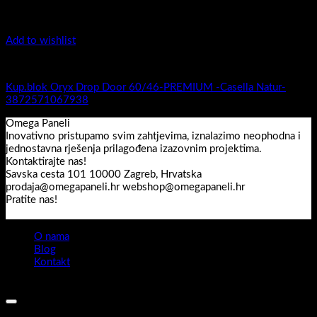
Add to wishlist
Oryx Door Drop 60/46 Premium
Kup.blok Oryx Drop Door 60/46-PREMIUM -Casella Natur-
3872571067938
Omega Paneli
Inovativno pristupamo svim zahtjevima, iznalazimo neophodna i
jednostavna rješenja prilagođena izazovnim projektima.
Kontaktirajte nas!
Savska cesta 101 10000 Zagreb, Hrvatska
prodaja@omegapaneli.hr webshop@omegapaneli.hr
Pratite nas!
O nama
Blog
Kontakt
Sva prava pridržana 2026 ©
Omegapaneli